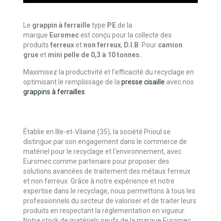
Le
grappin à ferraille
type
PE
de la
marque
Euromec
est conçu pour la collecte des
produits
ferreux
et
non ferreux
,
D.I.B
. Pour
camion
grue
et
mini pelle de 0,3 à 10 tonnes.
Maximisez la productivité et l'efficacité du recyclage en
optimisant le remplissage de la
presse cisaille
avec nos
grappins à ferrailles
.
Établie en Ille-et-Vilaine (35), la société Prioul se
distingue par son engagement dans le commerce de
matériel pour le recyclage et l'environnement, avec
Euromec comme partenaire pour proposer des
solutions avancées de traitement des métaux ferreux
et non ferreux. Grâce à notre expérience et notre
expertise dans le recyclage, nous permettons à tous les
professionnels du secteur de valoriser et de traiter leurs
produits en respectant la réglementation en vigueur.
Notre stock de matériels neufs de la marque Euromec