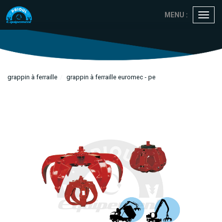
Panneau de gestion des cookies
MENU :
Ouvri
le
menu
grappin à ferraille
grappin à ferraille euromec - pe