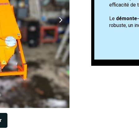
efficacité de t
Le
démonte-
robuste, un i
r