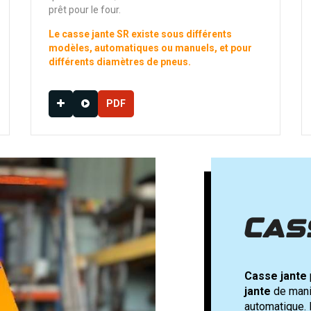
prêt pour le four.
Le casse jante SR existe sous différents
modèles, automatiques ou manuels, et pour
différents diamètres de pneus.
PDF
Suivant
Cas
Casse jante
jante
de mani
automatique. 